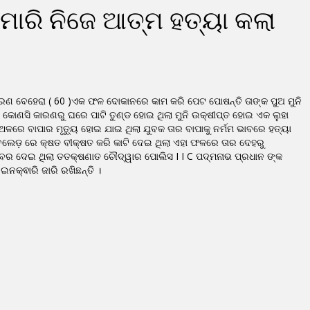
 ମାରି ନିଜେ ଆତ୍ମ ହତ୍ୟା କଲା
ରଣ ବେହେରା ( 60 )ଏକ ଫଳ ଦୋକାନରେ କାମ କରି ପେଟ ପୋଷନ୍ତି ତାଙ୍କ ପୁଅ ମୁନି
କୋଣସି କାରଣରୁ ଘରେ ପାଟି ତୁଣ୍ଡ ହୋଇ ଥିଲା ମୁନି ଉକ୍ଷୀପ୍ତ ହୋଇ ଏକ ଲୁହା
୍ଥଳରେ ବାପାର ମୃତ୍ୟୁ ହୋଇ ଯାଇ ଥିଲା ଯୁବକ ତାର ବାପାକୁ ନର୍ମମ ଭାବରେ ହତ୍ୟା
 ବେଲେଡ଼ ରେ କ୍ଷତ ବୀକ୍ଷତ କରି କାଟି ଦେଇ ଥିଲା ଏହା ଫଳରେ ତାର ଦେହରୁ
ୁ ଖବର ଦେଇ ଥିଲା ତତକ୍ଷଣାତ ଚୌଦ୍ୱାର ପୋଲିସ I I C ପଦ୍ମନାଭ ପ୍ରଧାନ ଙ୍କ
ନକ୍ଵାରି ଜାରି ରଖିଛନ୍ତି ।