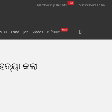
HOT
Membership Benifits
Subscriber’s Login
search
NEW
e-Paper
s 30
Food
Job
Videos
 ହତ୍ୟା କଲା