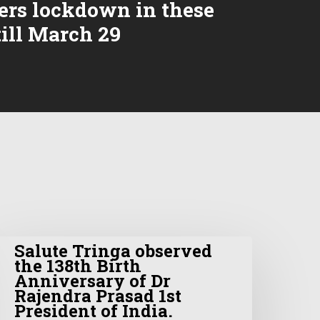
ers lockdown in these
till March 29
Salute Tringa observed
the 138th Birth
Anniversary of Dr
Rajendra Prasad 1st
President of India.