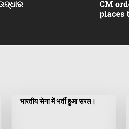
 ଉଦ୍ଧାର
CM ord
places 
भारतीय सेना में भर्ती हुआ सरल।