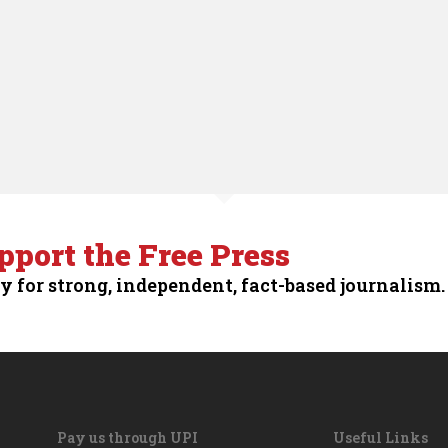
pport the Free Press
y for strong, independent, fact-based journalism.
Pay us through UPI
Useful Links