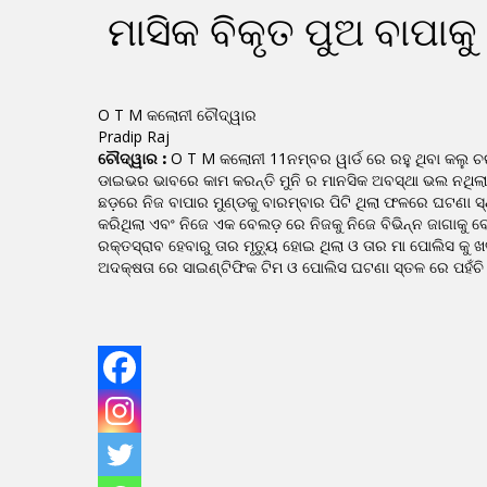
ମାସିକ ବିକୃତ ପୁଅ ବାପାକୁ
O T M କଲୋନୀ ଚୌଦ୍ୱାର
Pradip Raj
ଚୌଦ୍ୱାର :
O T M କଲୋନୀ 11ନମ୍ବର ୱାର୍ଡ ରେ ରହୁ ଥିବା କଲୁ ଚ
ଡାଇଭର ଭାବରେ କାମ କରନ୍ତି ମୁନି ର ମାନସିକ ଅବସ୍ଥା ଭଲ ନଥିଲା 
ଛଡ଼ରେ ନିଜ ବାପାର ମୁଣ୍ଡକୁ ବାରମ୍ବାର ପିଟି ଥିଲା ଫଳରେ ଘଟଣା ସ
କରିଥିଲା ଏବଂ ନିଜେ ଏକ ବେଲଡ଼ ରେ ନିଜକୁ ନିଜେ ବିଭିନ୍ନ ଜାଗାକୁ
ରକ୍ତସ୍ରାବ ହେବାରୁ ତାର ମୃତ୍ୟୁ ହୋଇ ଥିଲା ଓ ତାର ମା ପୋଲିସ କ
ଅଦକ୍ଷତା ରେ ସାଇଣ୍ଟିଫିକ ଟିମ ଓ ପୋଲିସ ଘଟଣା ସ୍ତଳ ରେ ପହଁଚି ଇ
Hit enter to search or ESC to close