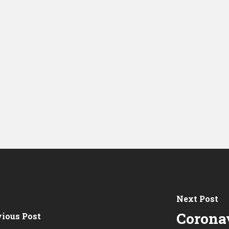
Next Post
Coronav
vious Post