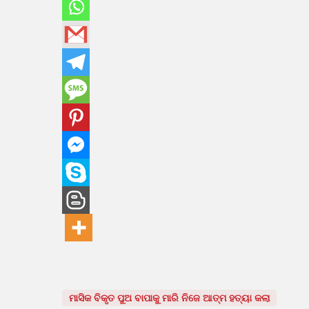
ମାସିକ ବିକୃତ ପୁଅ ବାପାକୁ ମାରି ନିଜେ ଆତ୍ମ ହତ୍ୟା କଲା