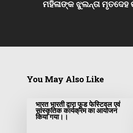
ମହିଳାଙ୍କ ଝୁଲନ୍ତା ମୃତଦେହ
You May Also Like
भारत भारती द्वारा फूड फेस्टिवल एवं
सांस्कृतिक कार्यक्रम का आयोजन
किया गया।।