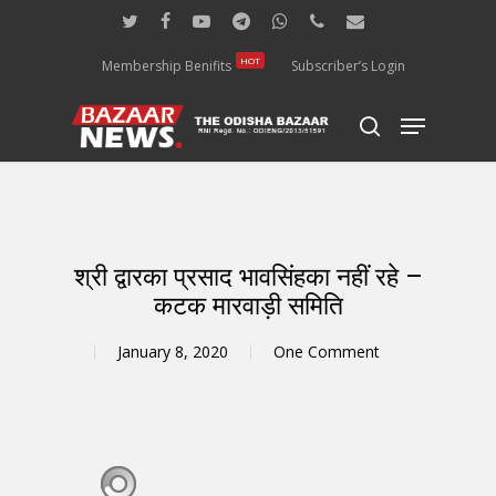
Skip
twitter
facebook
youtube
telegram
whatsapp
phone
email
to
main
HOT
Membership Benifits
Subscriber’s Login
content
Menu
search
श्री द्वारका प्रसाद भावसिंहका नहीं रहे –
कटक मारवाड़ी समिति
January 8, 2020
One Comment