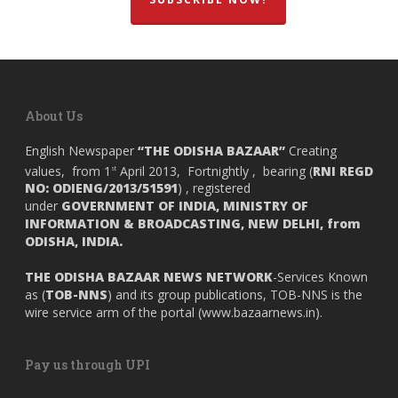
About Us
English Newspaper
“THE ODISHA BAZAAR”
Creating
values, from 1
April 2013, Fortnightly , bearing (
RNI REGD
st
NO: ODIENG/2013/51591
) , registered
under
GOVERNMENT OF INDIA,
MINISTRY OF
INFORMATION & BROADCASTING, NEW DELHI, from
ODISHA, INDIA.
THE ODISHA BAZAAR NEWS NETWORK
-Services Known
as (
TOB-NNS
) and its group publications, TOB-NNS is the
wire service arm of the portal (
www.bazaarnews.in
).
Pay us through UPI