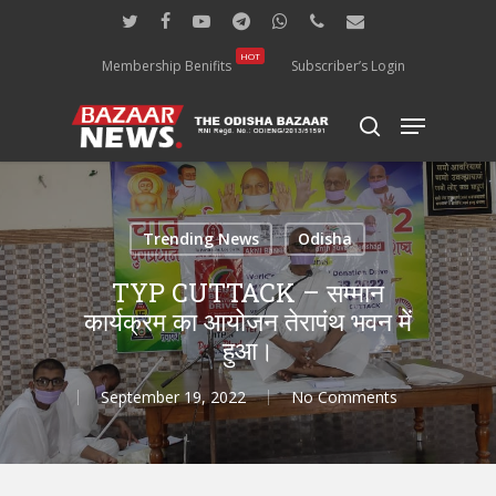
Skip
twitter
facebook
youtube
telegram
whatsapp
phone
email
to
main
HOT
Membership Benifits
Subscriber’s Login
content
Menu
search
Trending News
Odisha
TYP CUTTACK – सम्मान
कार्यक्रम का आयोजन तेरापंथ भवन में
हुआ।
September 19, 2022
No Comments