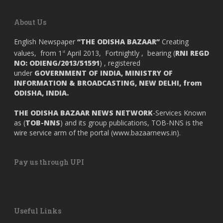
About Us
English Newspaper
“THE ODISHA BAZAAR”
Creating
values, from 1
April 2013, Fortnightly , bearing (
RNI REGD
st
NO: ODIENG/2013/51591
) , registered
under
GOVERNMENT OF INDIA,
MINISTRY OF
INFORMATION & BROADCASTING, NEW DELHI, from
ODISHA, INDIA.
THE ODISHA BAZAAR NEWS NETWORK
-Services Known
as (
TOB-NNS
) and its group publications, TOB-NNS is the
wire service arm of the portal (
www.bazaarnews.in
).
Pay us through UPI
Useful Links