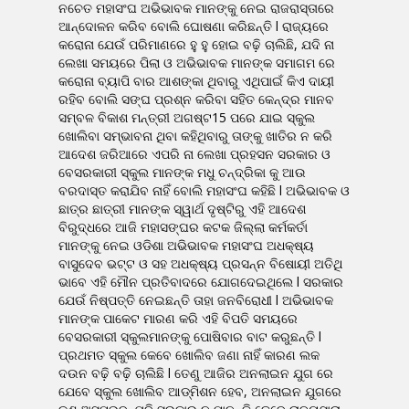
ନଚେତ ମହାସଂଘ ଅଭିଭାବକ ମାନଙ୍କୁ ନେଇ ରାଜରାସ୍ତାରେ
ଆନ୍ଦୋଳନ କରିବ ବୋଲି ଘୋଷଣା କରିଛନ୍ତି l ରାଜ୍ୟରେ
କରୋନା ଯେଉଁ ପରିମାଣରେ ହୁ ହୁ ହୋଇ ବଢ଼ି ଚାଲିଛି, ଯଦି ନା
ଲେଖା ସମୟରେ ପିଲା ଓ ଅଭିଭାବକ ମାନଙ୍କ ସମାଗମ ରେ
କରୋନା ବ୍ୟାପି ବାର ଆଶଙ୍କା ଥିବାରୁ ଏଥିପାଇଁ କିଏ ଦାୟୀ
ରହିବ ବୋଲି ସଙ୍ଘ ପ୍ରଶ୍ନ କରିବା ସହିତ କେନ୍ଦ୍ର ମାନବ
ସମ୍ବଳ ବିକାଶ ମନ୍ତ୍ରୀ ଅଗଷ୍ଟ15 ପରେ ଯାଇ ସ୍କୁଲ
ଖୋଲିବା ସମ୍ଭାବନା ଥିବା କହିଥିବାରୁ ତାଙ୍କୁ ଖାତିର ନ କରି
ଆଦେଶ ଜରିଆରେ ଏପରି ନା ଲେଖା ପ୍ରହସନ ସରକାର ଓ
ବେସରକାରୀ ସ୍କୁଲ ମାନଙ୍କ ମଧୁ ଚନ୍ଦ୍ରିକା କୁ ଆଉ
ବରଦାସ୍ତ କରାଯିବ ନାହିଁ ବୋଲି ମହାସଂଘ କହିଛି l ଅଭିଭାବକ ଓ
ଛାତ୍ର ଛାତ୍ରୀ ମାନଙ୍କ ସ୍ୱାର୍ଥ ଦୃଷ୍ଟିରୁ ଏହି ଆଦେଶ
ବିରୁଦ୍ଧରେ ଆଜି ମହାସଙ୍ଘର କଟକ ଜିଲ୍ଲା କର୍ମକର୍ତା
ମାନଙ୍କୁ ନେଇ ଓଡିଶା ଅଭିଭାବକ ମହାସଂଘ ଅଧକ୍ଷ୍ୟ
ବାସୁଦେବ ଭଟ୍ଟ ଓ ସହ ଅଧକ୍ଷ୍ୟ ପ୍ରସନ୍ନ ବିଷୋୟୀ ଅତିଥି
ଭାବେ ଏହି ମୌନ ପ୍ରତିବାଦରେ ଯୋଗଦେଇଥିଲେ l ସରକାର
ଯେଉଁ ନିଷ୍ପତ୍ତି ନେଇଛନ୍ତି ତାହା ଜନବିରୋଧୀ l ଅଭିଭାବକ
ମାନଙ୍କ ପାକେଟ ମାରଣ କରି ଏହି ବିପତି ସମୟରେ
ବେସରକାରୀ ସ୍କୁଲମାନଙ୍କୁ ପୋଷିବାର ବାଟ କରୁଛନ୍ତି l
ପ୍ରଥମତ ସ୍କୁଲ କେବେ ଖୋଲିବ ଜଣା ନାହିଁ କାରଣ ଲକ
ଦଉନ ବଢ଼ି ବଢ଼ି ଚାଲିଛି l ତେଣୁ ଆଜିର ଅନଲାଇନ ଯୁଗ ରେ
ଯେବେ ସ୍କୁଲ ଖୋଲିବ ଆଡ୍ମିଶନ ହେବ, ଅନଲାଇନ ଯୁଗରେ