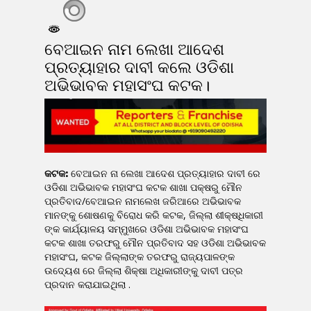
ବେଆଇନ ନାମ ଲେଖା ଆଦେଶ
ପ୍ରତ୍ୟାହାର ଦାବୀ କଲେ ଓଡିଶା
ଅଭିଭାବକ ମହାସଂଘ କଟକ।
କଟକ:
ବେଆଇନ ନା ଲେଖା ଆଦେଶ ପ୍ରତ୍ୟାହାର ଦାବୀ ରେ
ଓଡିଶା ଅଭିଭାବକ ମହାସଂଘ କଟକ ଶାଖା ପକ୍ଷରୁ ମୌନ
ପ୍ରତିବାଦ/ବେଆଇନ ନାମଲେଖ ଜରିଆରେ ଅଭିଭାବକ
ମାନଙ୍କୁ ଶୋଷଣକୁ ବିରୋଧ କରି କଟକ, ଜିଲ୍ଲା ଶୀକ୍ଷଧିକାରୀ
ଙ୍କ କାର୍ଯ୍ୟାଳୟ ସମ୍ମୁଖରେ ଓଡିଶା ଅଭିଭାବକ ମହାସଂଘ
କଟକ ଶାଖା ତରଫରୁ ମୌନ ପ୍ରତିବାଦ ସହ ଓଡିଶା ଅଭିଭାବକ
ମହାସଂଘ, କଟକ ଜିଲ୍ଲାଙ୍କ ତରଫରୁ ରାଜ୍ୟପାଳଙ୍କ
ଉଦ୍ୟେଶ ରେ ଜିଲ୍ଲା ଶିକ୍ଷା ଅଧିକାରୀଙ୍କୁ ଦାବୀ ପତ୍ର
ପ୍ରଦାନ କରାଯାଇଥିଲା .