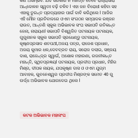
କଣ ଅସମ୍ଭବ. ଯଦି ସରକାର ନ ମାନନ୍ତି ତେବେ ରାଜ୍ୟସାରା
ଆନ୍ଦୋଳନ ସ୍ୱତଃ ବଢ଼ି ଚଳିବ l ଏହା ଜନ ବିରୋଧୀ କହିବା ସହ
ଏହାକୁ ତୁରନ୍ତ ପ୍ରତ୍ୟାହାର ପାଇଁ ଦାବି କରିଥିଲେ l ଆଜିର
ଏହି ମୌନ ପ୍ରତିବାଦରେ ଓଏମ ସଂଗଠନ ସମ୍ପାଦକ ରଞ୍ଜନ
ରାଉତ, ଆନ୍ତଣି ସ୍କୁଲ ଅଭିଭାବକ ସଂଘ ସଭାପତି ରତିକାନ୍ତ
ଜେନା, ନାରାୟଣl ସଭାପତି ବିଶ୍ୱଜିତ ପଟନାୟକ ପଟନାୟକ,
ଗୁରୁନାନକ ସ୍କୁଲ ସଭାପତି ସ୍ରଧେଣ୍ଡୁ ପଟନାୟକ,
କୃଷ୍ଣପ୍ରସାଦ ଶତପଥୀ,ଅଜୟ ପତ୍ର, ରାଜେଶ ପ୍ରଧାନ,
ଅଜୟ କୁମାର ଧଳ,ଦେବବ୍ରତ ରାୟ, ସରୋଜ ଦଲାଇ, ସଞ୍ଜୟ
ଦାଶ, ରାଜେନ୍ଦ୍ର ସ୍ୱାଇଁ, ଅଶୋକ ମହାରଣା, ରଜନୀକାନ୍ତ
ମହାନ୍ତି, ସ୍ଥିତପ୍ରଜ୍ଞୟl ପଟନାୟକ, ପ୍ରଦୀପ ପ୍ରଧାନ, ମିହିର
ମିଶ୍ର, ଦୀପକ ନାୟକ, ଯପକୃଷ୍ଣ ଦାସ ଓ ଓଏମ ଯୁଗ୍ମ
ଆବାହକ, ଭୁବନେଶ୍ୱର ପ୍ରଦୀପ ମିଶ୍ରଙ୍କ ସମେତ 40 ରୁ
ଉର୍ଦ୍ଧ ଅଭିଭାବକ ଯୋଗଦେଇ ଥିଲେ l
କଟକ ଅଭିଭାବକ ମହାସଂଘ