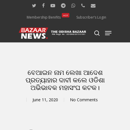
Skip
twitter
facebook
youtube
telegram
whatsapp
phone
email
to
main
HOT
Membership Benifits
Subscriber’s Login
content
Menu
search
ବେଆଇନ ନାମ ଲେଖା ଆଦେଶ
ପ୍ରତ୍ୟାହାର ଦାବୀ କଲେ ଓଡିଶା
ଅଭିଭାବକ ମହାସଂଘ କଟକ।
June 11, 2020
No Comments