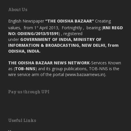
About Us
English Newspaper
“THE ODISHA BAZAAR”
Creating
values, from 1
April 2013, Fortnightly , bearing (
RNI REGD
st
NO: ODIENG/2013/51591
) , registered
under
GOVERNMENT OF INDIA,
MINISTRY OF
INFORMATION & BROADCASTING, NEW DELHI, from
ODISHA, INDIA.
THE ODISHA BAZAAR NEWS NETWORK
-Services Known
as (
TOB-NNS
) and its group publications, TOB-NNS is the
wire service arm of the portal (
www.bazaarnews.in
).
Pay us through UPI
Useful Links