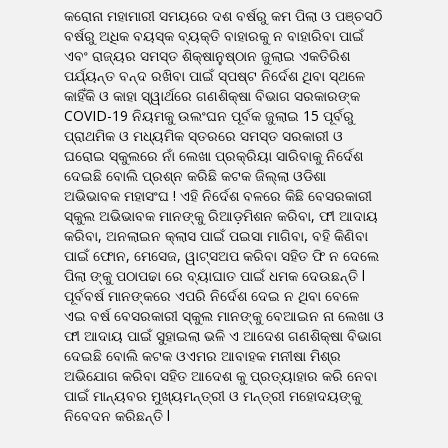
କରୋନା ମହାମାରୀ ସମୟରେ ଦଶ ବର୍ଷରୁ କମ ପିଲା ଓ ପଞ୍ଚସଠି
ବର୍ଷରୁ ଅଧିକ ବୟସ୍କ ବ୍ୟକ୍ତି ବାହାରକୁ ନ ବାହାରିବା ପାଇଁ
ଏବଂ ରାଜ୍ୟର ସମସ୍ତ ଶିକ୍ଷାନୁଷ୍ଠାନ ଜୁଲାଇ ଏକତିରିଶ
ପର୍ଯ୍ୟନ୍ତ ବନ୍ଦ ରଖିବା ପାଇଁ ସ୍ପଷ୍ଟ ନିର୍ଦେଶ ଥିବା ସ୍ଥଳେ
କାହିଁକି ଓ କାହା ସ୍ୱାର୍ଥରେ ଗଣଶିକ୍ଷା ବିଭାଗ ସରକାରଙ୍କ
COVID-19 ନିୟମକୁ ଉଲଂଘନ ପୂର୍ବକ ଜୁଲାଇ 15 ପୂର୍ବରୁ
ପ୍ରାଥମିକ ଓ ମଧ୍ୟମିକ ସ୍ତରରେ ସମସ୍ତ ସରକାରୀ ଓ
ଘରୋଇ ସ୍କୁଲରେ ନାଁ ଲେଖା ପ୍ରକ୍ରିୟା ସାରିବାକୁ ନିର୍ଦେଶ
ଦେଇଛି ବୋଲି ପ୍ରଶ୍ନ କରିଛି କଟକ ଜିଲ୍ଲା ଓଡିଶା
ଅଭିଭାବକ ମହାସଂଘ ! ଏହି ନିର୍ଦେଶ ବଳରେ କିଛି ବେସରକାରୀ
ସ୍କୁଲ ଅଭିଭାବକ ମାନଙ୍କୁ ରିଆଡ଼ମିଶନ କରିବା, ଫୀ ଆଦାୟ
କରିବା, ଅନଲାଇନ କ୍ଲାସ ପାଇଁ ପଇସା ମାଗିବା, ବହି କିଣିବା
ପାଇଁ ଫୋନ, ମେସେଜ, ୱାଟ୍ସଅପ କରିବା ସହିତ ଫି ନ ଦେଲେ
ପିଲା ଙ୍କୁ ପଠାପଢା ରେ ବ୍ୟାଘାତ ପାଇଁ ଧମକ ଦେଉଛନ୍ତି l
ପୂର୍ବବର୍ଷ ମାନଙ୍କରେ ଏପରି ନିର୍ଦେଶ ଦେଇ ନ ଥିବା ବେଳେ
ଏଇ ବର୍ଷ ବେସରକାରୀ ସ୍କୁଲ ମାନଙ୍କୁ ବେଆଇନ ନା ଲେଖା ଓ
ଫୀ ଆଦାୟ ପାଇଁ ସୁହାଇଲା ଭଳି ଏ ଆଦେଶ ଗଣଶିକ୍ଷା ବିଭାଗ
ଦେଇଛି ବୋଲି କଟକ ଓଏମର ଆବାହକ ମନୀଷା ମିଶ୍ର
ଅଭିଯୋଗ କରିବା ସହିତ ଆଦେଶ କୁ ପ୍ରତ୍ୟାହାର କରି ନେବା
ପାଇଁ ମାନ୍ୟବର ମୁଖ୍ୟମନ୍ତ୍ରୀ ଓ ମନ୍ତ୍ରୀ ମହୋଦୟଙ୍କୁ
ନିବେଦନ କରିଛନ୍ତି l