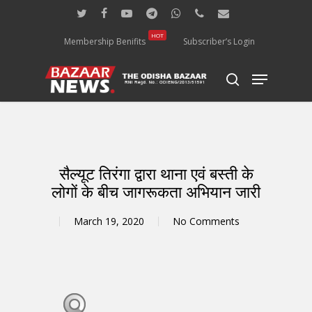
Skip
twitter
facebook
youtube
telegram
whatsapp
phone
email
to
main
HOT
Membership Benifits
Subscriber’s Login
content
Menu
search
सैल्यूट तिरंगा द्वारा थाना एवं बस्ती के
लोगों के बीच जागरूकता अभियान जारी
March 19, 2020
No Comments