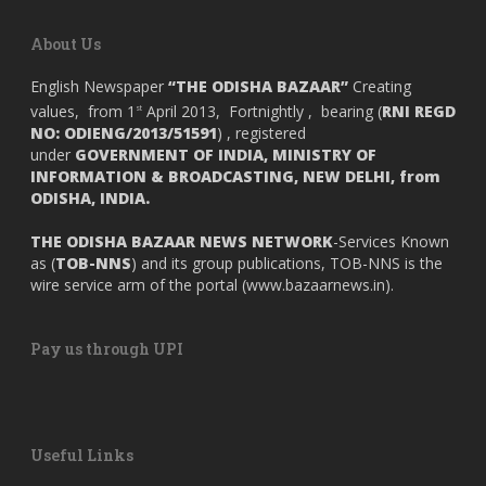
About Us
English Newspaper
“THE ODISHA BAZAAR”
Creating
values, from 1
April 2013, Fortnightly , bearing (
RNI REGD
st
NO: ODIENG/2013/51591
) , registered
under
GOVERNMENT OF INDIA,
MINISTRY OF
INFORMATION & BROADCASTING, NEW DELHI, from
ODISHA, INDIA.
THE ODISHA BAZAAR NEWS NETWORK
-Services Known
as (
TOB-NNS
) and its group publications, TOB-NNS is the
wire service arm of the portal (
www.bazaarnews.in
).
Pay us through UPI
Useful Links