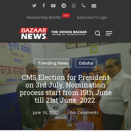
Skip
twitter
facebook
youtube
telegram
whatsapp
phone
email
to
main
HOT
Membership Benifits
Subscriber’s Login
content
Menu
search
Trending News
Odisha
CMS Election for President
on 3rd July, Nomination
process start from 15th June
till 21st June 2022.
June 16, 2022
No Comments