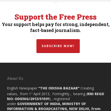
Support the Free Press
Your support helps pay for strong, independent,
fact-based journalism.
SUBSCRIBE NOW!
About Us
English Newspaper
“THE ODISHA BAZAAR”
Creating
values, from 1
April 2013, Fortnightly , bearing (
RNI REGD
st
NO: ODIENG/2013/51591
) , registered
under
GOVERNMENT OF INDIA,
MINISTRY OF
INFORMATION & BROADCASTING, NEW DELHI, from