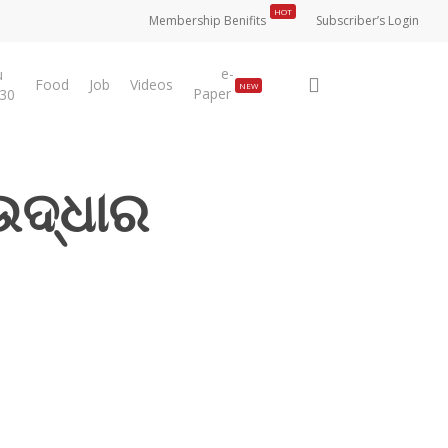
HOT
Membership Benifits
Subscriber’s Login
e-
u
search
Food
Job
Videos
NEW
Paper
 30
ଉଦ୍ଧାର