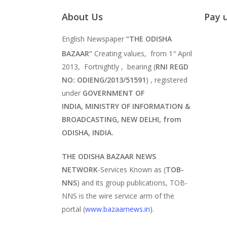
About Us
Pay 
English Newspaper
“THE ODISHA
BAZAAR”
Creating values, from 1
April
st
2013, Fortnightly , bearing (
RNI REGD
NO: ODIENG/2013/51591
) , registered
under
GOVERNMENT OF
INDIA,
MINISTRY OF INFORMATION &
BROADCASTING, NEW DELHI, from
ODISHA, INDIA.
THE ODISHA BAZAAR NEWS
NETWORK
-Services Known as (
TOB-
NNS
) and its group publications, TOB-
NNS is the wire service arm of the
portal (
www.bazaarnews.in
).