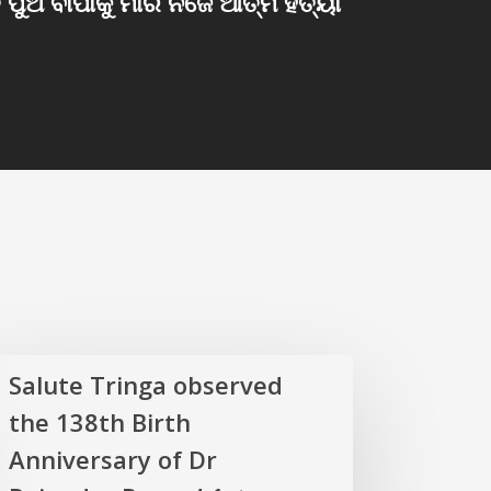
ତ ପୁଅ ବାପାକୁ ମାରି ନିଜେ ଆତ୍ମ ହତ୍ୟା
Salute Tringa observed
the 138th Birth
Anniversary of Dr