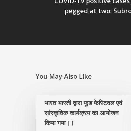
COVID-19 positive cases
pegged at two: Subr
You May Also Like
भारत भारती द्वारा फूड फेस्टिवल एवं
सांस्कृतिक कार्यक्रम का आयोजन
किया गया।।