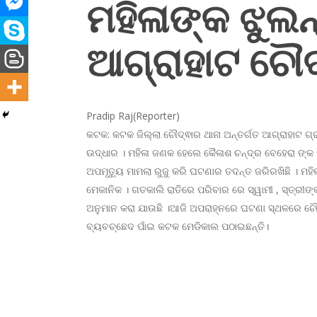
ମହିଳାଙ୍କ ଝୁଲନ
ଆଗ୍ରାହାଟ ଚୌ
Pradip Raj(Reporter)
କଟକ: କଟକ ଜିଲ୍ଲା ଚୌଦ୍ଵାର ଥାନା ଅନ୍ତର୍ଗତ ଆଗ୍ରାହାଟ ଗ୍ରା
ଉଦ୍ଧାର । ମହିଳା ଜଣକ ହେଲେ କୈଳାଶ ଚନ୍ଦ୍ର ବେହେରା ଙ୍କ
ଅପମୃତ୍ୟୁ ମାମଲା ରୁଜୁ କରି ଘଟଣାର ତଦନ୍ତ ଜରିରଖିଛି । ମହ
ମେକାନିକ । ଗତକାଲି ରାତିରେ ପରିବାର ରେ ସ୍ୱାମୀ , ସ୍ତ
ଅନୁମାନ କରା ଯାଉଛି ।ଆଜି ଅପରାହ୍ନରେ ଘଟଣା ସ୍ଥଳରେ ଚୌଦ୍
ବ୍ୟବଚ୍ଛେଦ ପାଁଇ କଟକ ମେଡିକାଲ ପଠାଇଛନ୍ତି।
ମହିଳାଙ୍କ ଝୁଲନ୍ତା ମୃତଦେହ ଉଦ୍ଧାର