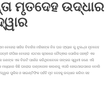
୍ତା ମୃତଦେହ ଉଦ୍ଧାର
ଦ୍ୱାର
ମ ବେହେରା ସାହିର ବିବାହିତା ମହିଳାଙ୍କ ନିଜ ଘର ଫ୍ୟାନ ରୁ ଝୁଲନ୍ତା ମୃତଦେହ
 ପତ୍ନୀ ଦୀପିକା ବେହେରା ।ଘଟଣା ସ୍ଥଳରେ ଚୌଦ୍ଵାର ପୋଲିସ ପହଞ୍ଚି ଏକ
ିଳା ଜଣଙ୍କ ଏକ ବିଉଟି ପାର୍ଲର କରିଥିବାବେଳେ ତାଙ୍କର ସ୍ୱାମୀ ଜଣେ ଏସି
୍ରୀଙ୍କ ମଧ୍ୟରେ କିଛି ଘରୋଇ ଗଣ୍ଡଗୋଳ କାରଣରୁ ଏପରି ହୋଇଥାଇପାରେ ବୋଲି
ୱାର ପୁଲିସ ଓ ସାଇଣ୍ଟିଫିକ ପହଁଚି ମୃତ ଦେହକୁ ଉଦ୍ଧାର କରିବା ସହ