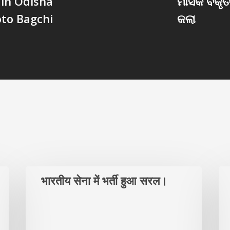
 in Odisha
ମାସିକ ବିକୃ
oto Bagchi
କଲା
भारतीय सेना में भर्ती हुआ सरल।